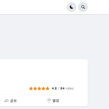
4.8
/
84
rates
별점
공유