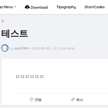
a Menu
Tipography
ShortCodes
Download
홈
테스트
by
park1004
•
2026-08-08
•
2 min read
ㅁㅁㅁㅁㅁㅁ
전달
복사